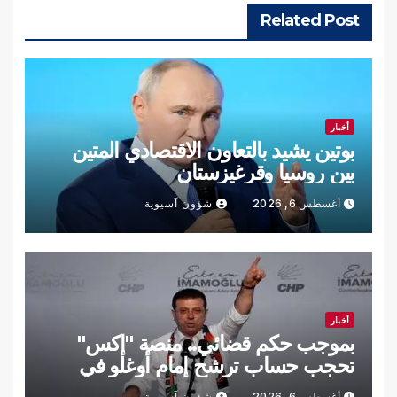
Related Post
أخبار
بوتين يشيد بالتعاون الاقتصادي المتين
بين روسيا وقرغيزستان
أغسطس 6, 2026
شؤون آسيوية
أخبار
بموجب حكم قضائي.. منصة "إكس"
تحجب حساب ترشح إمام أوغلو في
تركيا
أغسطس 6, 2026
شؤون آسيوية