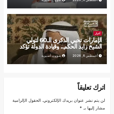
أخبار
الإمارات تحيي الذكرى الـ60 لتولي
الشيخ زايد الحكم.. وقيادة الدولة تؤكد
الاستمرار على نهجه
أغسطس 6, 2026
شؤون آسيوية
اترك تعليقاً
لن يتم نشر عنوان بريدك الإلكتروني.
الحقول الإلزامية
مشار إليها بـ
*