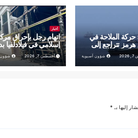
أخبار
: حركة الملاحة في
اتهام رجل بإحراق مرك
رمز تتراجع إلى
إسلامي في فيلادلفيا بد
ديني
202
شؤون آسيوية
أغسطس 7, 2026
شؤون 
ار إليها بـ
*