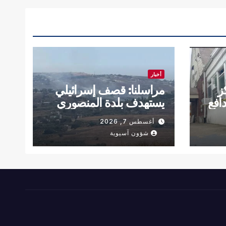
أخبار
ز
مراسلنا: قصف إسرائيلي
دافع
يستهدف بلدة المنصوري
فجر اليوم
أغسطس 7, 2026
شؤون آسيوية