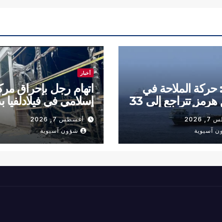
أخبار
: حركة الملاحة في
اتهام رجل بإحراق مرك
مضيق هرمز تتراجع إلى 33
إسلامي في فيلادلفيا ب
خلال أسبوع
ديني
 2026
أغسطس 7, 2026
ن آسيوية
شؤون آسيوية