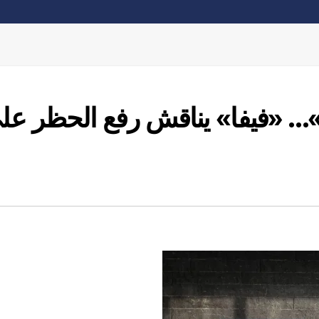
ية»… «فيفا» يناقش رفع الحظر عل