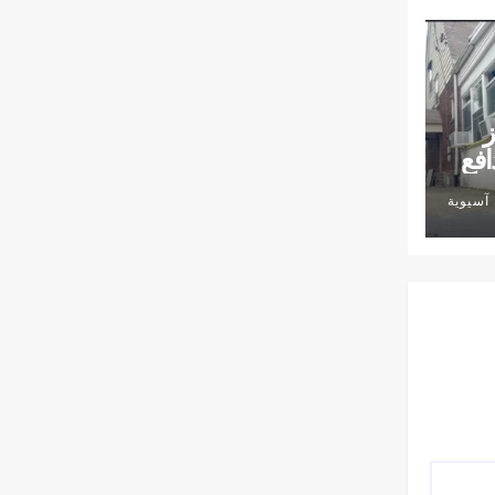
ز
افع
آسيوية