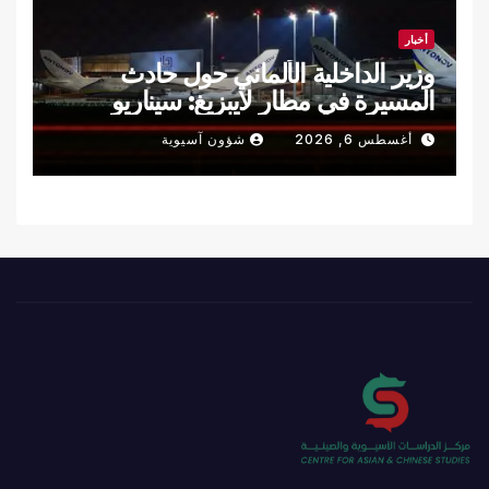
أخبار
وزير الداخلية الألماني حول حادث
المسيرة في مطار لايبزيغ: سيناريو
هجوم هجين
أغسطس 6, 2026
شؤون آسيوية