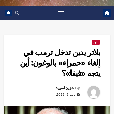
أخبار
بلاتر يدين تدخل ترمب في
إلغاء «حمراء» بالوغون: أين
يتجه «فيفا»؟
By
شؤون آسيوية
يوليو 6, 2026