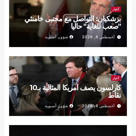
أخبار
بزشكيان: التواصل مع مجتبى خامنئي
"صعب للغاية" حاليا
أغسطس 6, 2026
شؤون آسيوية
أخبار
كارلسون يصف أمريكا المثالية بـ10
نقاط
أغسطس 6, 2026
شؤون آسيوية