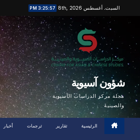
Ski
السبت. أغسطس 8th, 2026
3:25:59 PM
t
conten
شؤون آسيوية
مجلة مركز الدراسات الآسيوية
والصينية
الرئيسية
تقارير
ترجمات
أخبار