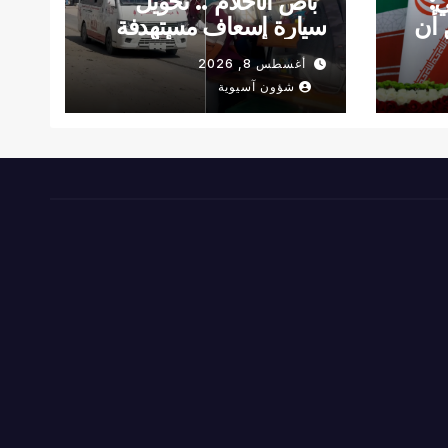
ي:
"باص الأحلام".. تحويل
 أن
سيارة إسعاف مستهدفة
إلى سينما متنقلة لأطفال
أغسطس 8, 2026
غزة
شؤون آسيوية