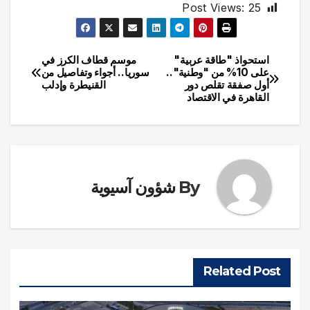
Post Views:
25
استحواذ "طاقة عربية"
موسم قطاف الكرز في
تصفّح
على 10% من "وطنية"..
سوريا.. أجواء وتفاصيل من
أول صفقة تقلص دور
القنيطرة وإدلب
المقالات
القاهرة في الاقتصاد
By
شؤون آسيوية
Related Post