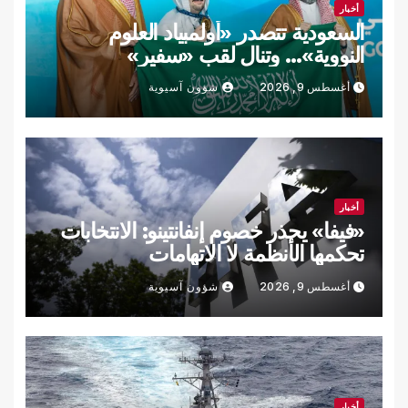
أخبار
السعودية تتصدر «أولمبياد العلوم
النووية»… وتنال لقب «سفير»
أغسطس 9, 2026
شؤون آسيوية
أخبار
«فيفا» يحذر خصوم إنفانتينو: الانتخابات
تحكمها الأنظمة لا الاتهامات
أغسطس 9, 2026
شؤون آسيوية
أخبار