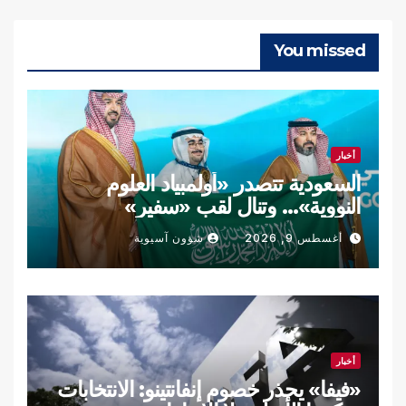
You missed
أخبار
السعودية تتصدر «أولمبياد العلوم
النووية»… وتنال لقب «سفير»
أغسطس 9, 2026
شؤون آسيوية
أخبار
«فيفا» يحذر خصوم إنفانتينو: الانتخابات