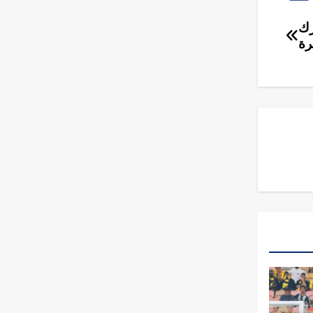
معارك
رة