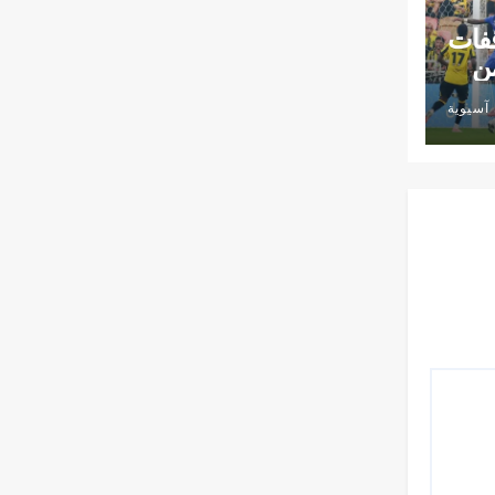
قفات
زمن
آسيوية