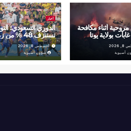
أخبار
روحية أثناء مكافحة
الدوري السعودي: التو
ابات بولاية يوتا
تستنزف 48 % من
ية
المباريات
 2026
أغسطس 8, 2026
ن آسيوية
شؤون آسيوية