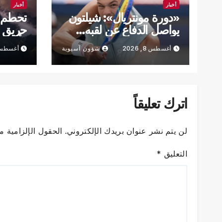
أخبار
أخبار
«دورة مونتريال»: شيلتون
تحطم م
يواصل الدفاع عن لقبه…
حريق غا
وتيافو يتقدّم
الأميرك
أغسطس 8, 2026
شؤون آسيوية
أغسطس 8, 6
اترك تعليقاً
لن يتم نشر عنوان بريدك الإلكتروني.
الحقول الإلزامية مش
التعليق
*