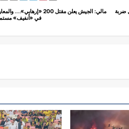
ل ضربة
مالي: الجيش يعلن مقتل 200 «إرهابي»… وال
في «أنفيف» مستم