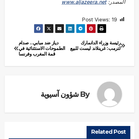
المصدر:
www.aljazeera.net
Post Views:
19
رئيسة وزراء الدانمارك
دياز ضد مبابي.. صدام
تصفّح
لترمب: غرينلاند ليست للبيع
الطموحات الاستثنائية في
قمة المغرب وفرنسا
المقالات
By
شؤون آسيوية
Related Post