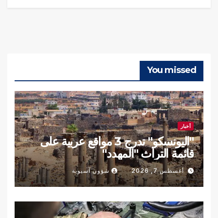
You missed
أخبار
"اليونسكو" تدرج 3 مواقع عربية على
قائمة التراث "المهدد"
أغسطس 7, 2026
شؤون آسيوية