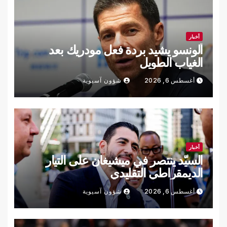
أخبار
ألونسو يشيد بردة فعل مودريك بعد
الغياب الطويل
أغسطس 6, 2026
شؤون آسيوية
أخبار
السيّد ينتصر في ميشيغان على التيار
الديمقراطي التقليدي
أغسطس 6, 2026
شؤون آسيوية