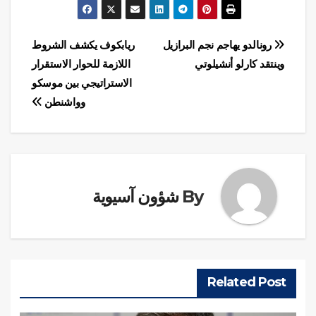
تصفّح
رونالدو يهاجم نجم البرازيل
ريابكوف يكشف الشروط
وينتقد كارلو أنشيلوتي
اللازمة للحوار الاستقرار
المقالات
الاستراتيجي بين موسكو
وواشنطن
By
شؤون آسيوية
Related Post