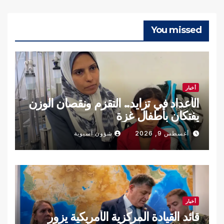
You missed
أخبار
الأعداد في تزايد.. التقزم ونقصان الوزن
يفتكان بأطفال غزة
أغسطس 9, 2026
شؤون آسيوية
أخبار
قائد القيادة المركزية الأمريكية يزور