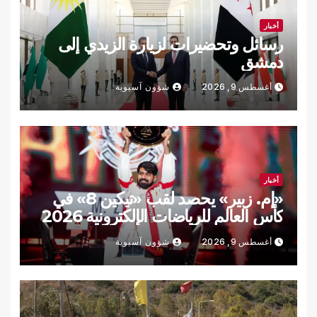
أخبار
رسائل وتحضيرات لزيارة الزيدي إلى
دمشق
أغسطس 9, 2026
شؤون آسيوية
أخبار
«إم. زبير» يحصد لقب «تيكين 8» في
كأس العالم للرياضات الإلكترونية 2026
أغسطس 9, 2026
شؤون آسيوية