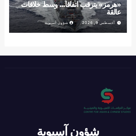
«هرمز» يترقب اتفاقاً… وسط خلافات
عالقة
أغسطس 9, 2026
شؤون آسيوية
شؤون آسيوية