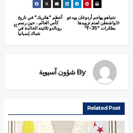
نتنياهو يهاجم أردوغان ويدعو
أعظم "هاتريك" في تاريخ
تصفّح
واشنطن لعدم تزويدها
كأس العالم.. حين رسم
بطائرات "F-35"
رونالدو ثلاثيته الخالدة في
المقالات
شباك إسبانيا
By
شؤون آسيوية
Related Post