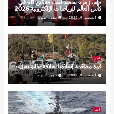
«إم. زبير» يحصد لقب «تيكين 8» في
كأس العالم للرياضات الإلكترونية 2026
أغسطس 9, 2026
شؤون آسيوية
أخبار
قوة مطعّمة إسلامياً لخلافة «اليونيفيل»
أغسطس 9, 2026
شؤون آسيوية
أخبار