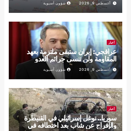
أغسطس 9, 2026
شؤون آسيوية
أخبار
عراقجي: إيران ستبقى ملتزمة بعهد
المقاومة ولن تنسى جرائم العدو
أغسطس 9, 2026
شؤون آسيوية
أخبار
سوريا.. توغل إسرائيلي في القنيطرة
والإفراج عن شاب بعد اختطافه في