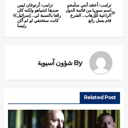
ترامب: أعتقد أنني سأمحو
ترامب: أردوغان ليس
تصفّح
اسم سوريا من قائمة الدول
صديقا لنتنياهو ولكنه كان
الراعية للإرهاب.. الشرع
رائعا بالنسبة لي.. إسرائيل
المقالات
قام بعمل رائع
كانت ستختفي لو لم أكن
رئيسا
By
شؤون آسيوية
Related Post