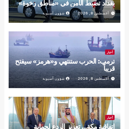
بغداد تضبط الأمن في «مناطق رخوة»
أغسطس 8, 2026
شؤون آسيوية
أخبار
ترمب: الحرب ستنتهي و«هرمز» سيفتح
قريباً
أغسطس 8, 2026
شؤون آسيوية
أخبار
اتفاقية مكة… تعزيز الردع لحماية