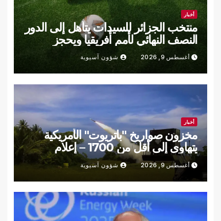
أخبار
منتخب الجزائر للسيدات يتأهل إلى الدور
النصف النهائي لأمم أفريقيا ويحجز
مقعده في مونديال 2027
أغسطس 9, 2026
شؤون آسيوية
أخبار
مخزون صواريخ "باتريوت" الأمريكية
يتهاوى إلى أقل من 1700 – إعلام
أغسطس 9, 2026
شؤون آسيوية