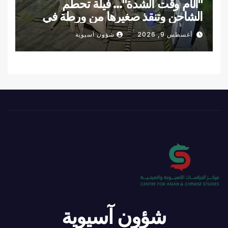
"الأم وقت الشدة"… فيلة تحطم
الشاحن وتنقذ صغيرها من ورطة في
لقطة مذهلة… فيديو
أغسطس 9, 2026
شؤون آسيوية
شؤون آسيوية