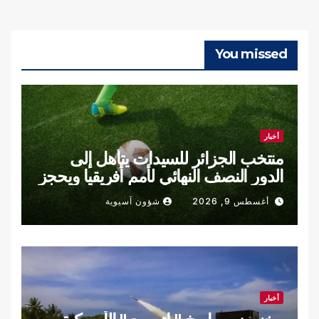
You missed
أخبار
منتخب الجزائر للسيدات يتأهل إلى
الدور النصف النهائي لأمم أفريقيا ويحجز
مقعده في مونديال 2027
أغسطس 9, 2026
شؤون آسيوية
أخبار