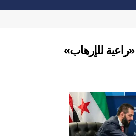
راعية للإرهاب»