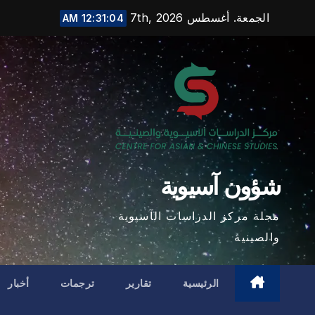
Ski
الجمعة. أغسطس 7th, 2026
12:31:05 AM
t
conten
شؤون آسيوية
مجلة مركز الدراسات الآسيوية
والصينية
الرئيسية
تقارير
ترجمات
أخبار