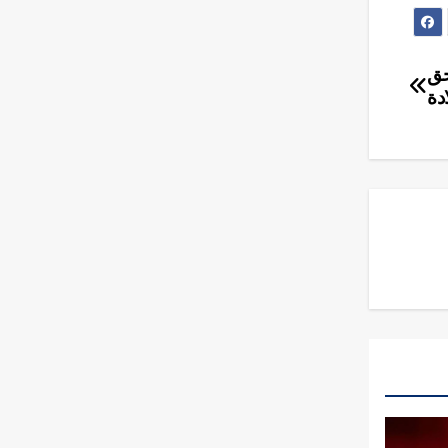
حق
دة