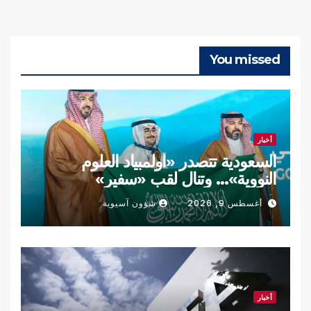
You missed
أخبار
السعودية تتصدر «أولمبياد العلوم
النووية»… وتنال لقب «سفير»
أغسطس 9, 2026
شؤون آسيوية
أخبار