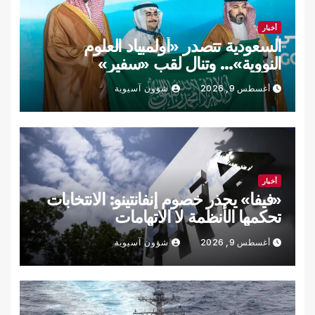
أخبار
السعودية تتصدر «أولمبياد العلوم
النووية»… وتنال لقب «سفير»
أغسطس 9, 2026
شؤون آسيوية
أخبار
«فيفا» يحذر خصوم إنفانتينو: الانتخابات
تحكمها الأنظمة لا الاتهامات
أغسطس 9, 2026
شؤون آسيوية