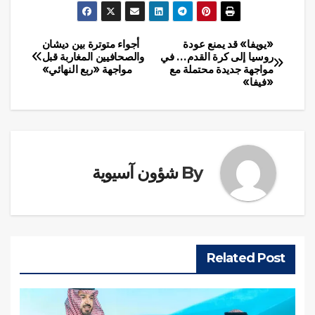
«يويفا» قد يمنع عودة
أجواء متوترة بين ديشان
تصفّح
روسيا إلى كرة القدم… في
والصحافيين المغاربة قبل
مواجهة جديدة محتملة مع
مواجهة «ربع النهائي»
المقالات
«فيفا»
By
شؤون آسيوية
Related Post