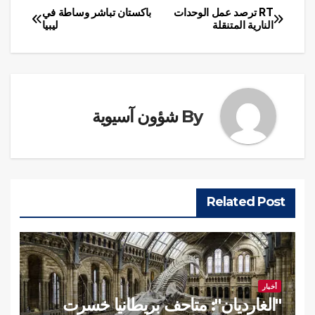
RT ترصد عمل الوحدات
باكستان تباشر وساطة في
تصفّح
النارية المتنقلة
ليبيا
المقالات
By
شؤون آسيوية
Related Post
أخبار
"الغارديان": متاحف بريطانيا خسرت