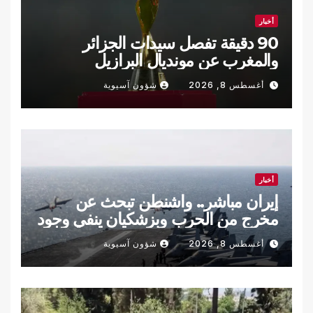
أخبار
90 دقيقة تفصل سيدات الجزائر
والمغرب عن مونديال البرازيل
أغسطس 8, 2026
شؤون آسيوية
أخبار
إيران مباشر.. واشنطن تبحث عن
مخرج من الحرب وبزشكيان ينفي وجود
خلافات داخلية
أغسطس 8, 2026
شؤون آسيوية