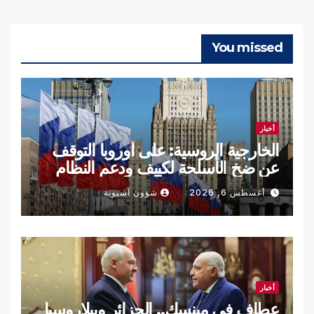
You missed
أخبار
الخارجية الروسية: على أوروبا التوقف
عن ضخ الأسلحة لكييف ودعم النظام
النازي
أغسطس 6, 2026
شؤون آسيوية
أخبار
عطاف في مينسك.. الجزائر وبيلاروسيا