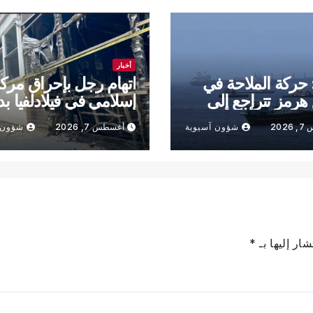
أخبار
: حركة الملاحة في
اتهام رجل بإحراق مرك
رمز تتراجع إلى
إسلامي في فيلادلفيا بد
ديني
202
شؤون آسيوية
أغسطس 7, 2026
شؤون 
ار إليها بـ
*