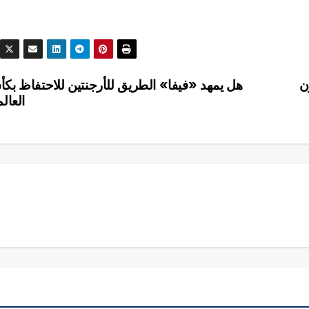
ن
هل يمهد «فيفا» الطريق للأرجنتين للاحتفاظ بك
العالم