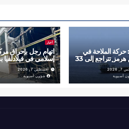
أخبار
: حركة الملاحة في
اتهام رجل بإحراق مرك
مضيق هرمز تتراجع إلى 33
إسلامي في فيلادلفيا ب
خلال أسبوع
ديني
 2026
أغسطس 7, 2026
ن آسيوية
شؤون آسيوية