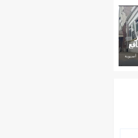
ز
افع
آسيوية