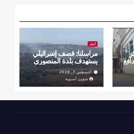
أخبار
ز
مراسلنا: قصف إسرائيلي
دافع
يستهدف بلدة المنصوري
فجر اليوم
أغسطس 7, 2026
شؤون آسيوية