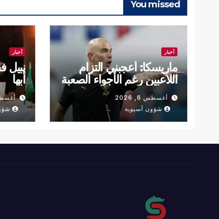
You missed
أخبار
أخبار
ماريسكا: أعجبني التزام
نبيل ف
اللاعبين رغم الأجواء الصعبة
أبها
أغسطس 6, 2026
أغسطس 6,
شؤون آسيوية
شؤو