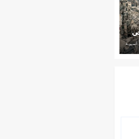
في
آسيوية