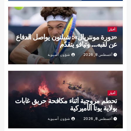
أخبار
«دورة مونتريال»: شيلتون يواصل الدفاع
عن لقبه… وتيافو يتقدّم
أغسطس 8, 2026
شؤون آسيوية
أخبار
تحطم مروحية أثناء مكافحة حريق غابات
بولاية يوتا الأميركية
أغسطس 8, 2026
شؤون آسيوية