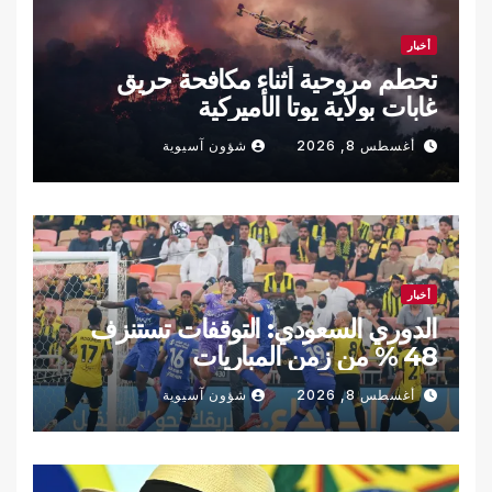
أخبار
تحطم مروحية أثناء مكافحة حريق
غابات بولاية يوتا الأميركية
أغسطس 8, 2026
شؤون آسيوية
أخبار
الدوري السعودي: التوقفات تستنزف
48 % من زمن المباريات
أغسطس 8, 2026
شؤون آسيوية