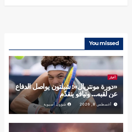
You missed
أخبار
«دورة مونتريال»: شيلتون يواصل الدفاع
عن لقبه… وتيافو يتقدّم
أغسطس 8, 2026
شؤون آسيوية