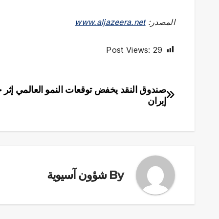
المصدر:
www.aljazeera.net
Post Views:
29
صندوق النقد يخفض توقعات النمو العالمي إثر
تصفّح
إيران
المقالات
By
شؤون آسيوية