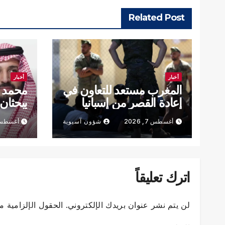
Related Post
أخبار
أخبار
المغرب مستعد للتعاون في
محمد 
إعادة القصر من إسبانيا
يبحثان
المنطق
أغسطس 7, 2026
شؤون آسيوية
أغسطس 7, 6
اترك تعليقاً
لن يتم نشر عنوان بريدك الإلكتروني.
الحقول الإلزامية مش