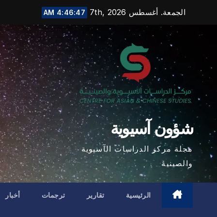
Ski
الجمعة. أغسطس 7th, 2026
4:46:48 AM
t
conten
شؤون آسيوية
مجلة مركز الدراسات الآسيوية
والصينية
الرئيسية
تقارير
ترجمات
أخبار