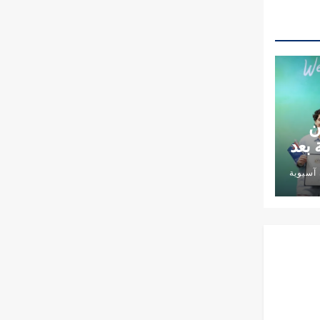
ن
 بعد
آسيوية