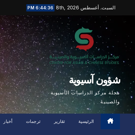
Ski
السبت. أغسطس 8th, 2026
6:44:37 PM
t
conten
شؤون آسيوية
مجلة مركز الدراسات الآسيوية
والصينية
الرئيسية
تقارير
ترجمات
أخبار