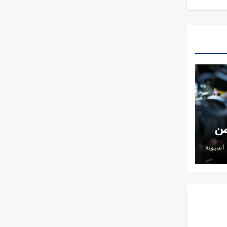
من
آسيوية