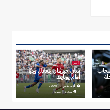
أخبار
سحاب
سان جيرمان يتعادل وديّاً
لة
أمام يونايتد
أغسطس 8, 2026
شؤون آسيوية