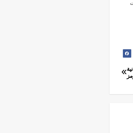
ت
ية
مز