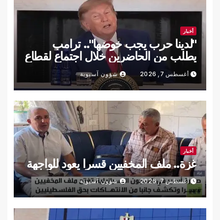
أخبار
"لدينا حرب يجب خوضها".. ترامب
يطلب من الحاضرين خلال اجتماع لقطاع
التعدين المغادرة سريعا (فيديو)
أغسطس 7, 2026
شؤون آسيوية
أخبار
غزة.. ملف المخفيين قسرا يعود للواجهة
أغسطس 7, 2026
شؤون آسيوية