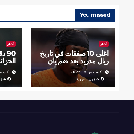
You missed
أخبار
أخبار
أغلى 10 صفقات في تاريخ
90 
ريال مدريد بعد ضم يان
الجزائ
ديوماندي
مونديا
أغسطس 8, 2026
أغسطس 8,
شؤون آسيوية
شؤو