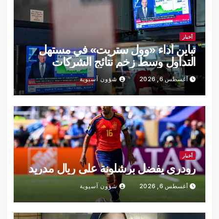
أخبار
تباين أداء «وول ستريت» في مستهل
التداول وسط زخم نتائج الشركات
أغسطس 6, 2026
شؤون آسيوية
أخبار
رودري يفضل برشلونة على ريال مدريد
أغسطس 6, 2026
شؤون آسيوية