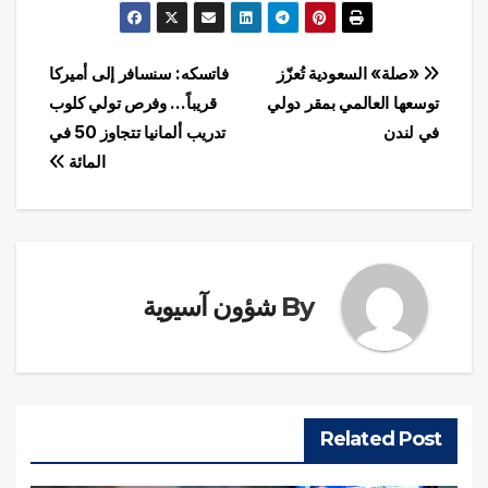
تصفّح
«صلة» السعودية تُعزّز
فاتسكه: سنسافر إلى أميركا
توسعها العالمي بمقر دولي
قريباً… وفرص تولي كلوب
المقالات
في لندن
تدريب ألمانيا تتجاوز 50 في
المائة
By
شؤون آسيوية
Related Post