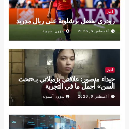
أخبار
رودري يفضل برشلونة على ريال مدريد
أغسطس 6, 2026
شؤون آسيوية
أخبار
جيداء منصور: علاقتي بزميلاتي بـ«تحت
السن» أجمل ما في التجربة
أغسطس 6, 2026
شؤون آسيوية