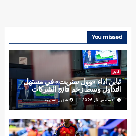
You missed
أخبار
تباين أداء «وول ستريت» في مستهل
التداول وسط زخم نتائج الشركات
أغسطس 6, 2026
شؤون آسيوية