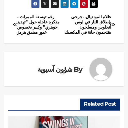
ظلام المونديال.. جرحى
رغم توسعة الممرات..
تصفّح
بإطلاق للنار في لوس
مذكرة عاجلة حول "تهديد
أنجلوس ومسلحون
جوهري" وكبير بخصوص
المقالات
يقتحمون حانة في المكسيك
عبور مضيق هرمز
By
شؤون آسيوية
Related Post