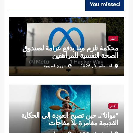
You missed
أخبار
محكمة تلزم ميتا بدفع غرامة لصندوق
الصحة النفسية للمراهقين
أغسطس 8, 2026
شؤون آسيوية
أخبار
"موانا".. حين تصبح العودة إلى الحكاية
القديمة مغامرة بلا مفاجآت