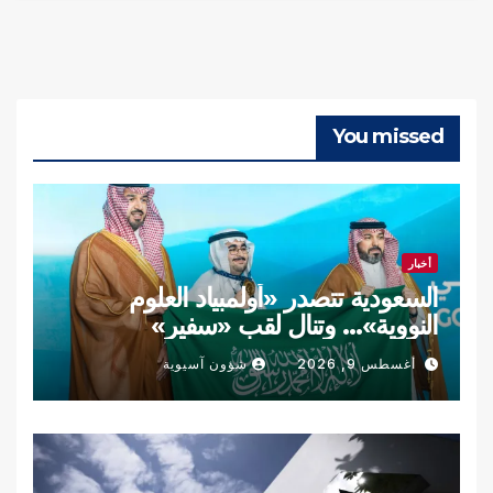
You missed
أخبار
السعودية تتصدر «أولمبياد العلوم
النووية»… وتنال لقب «سفير»
أغسطس 9, 2026
شؤون آسيوية