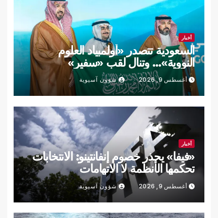
أخبار
السعودية تتصدر «أولمبياد العلوم
النووية»… وتنال لقب «سفير»
أغسطس 9, 2026
شؤون آسيوية
أخبار
«فيفا» يحذر خصوم إنفانتينو: الانتخابات
تحكمها الأنظمة لا الاتهامات
أغسطس 9, 2026
شؤون آسيوية