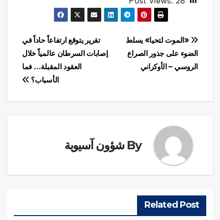
Post Views:
28
تصفّح
«الموت لتحيا» يسلط
تقرير يتوقع ارتفاعاً حاداً في
الضوء على جذور الصراع
إصابات السرطان عالمياً خلال
المقالات
الروسي – الأوكراني
العقود المقبلة… فما
الأسباب؟
By
شؤون آسيوية
Related Post