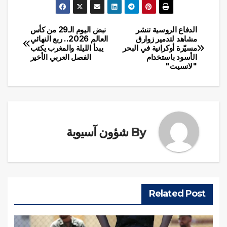
الدفاع الروسية تنشر
نبض اليوم الـ29 من كأس
تصفّح
مشاهد لتدمير زوارق
العالم 2026.. ربع النهائي
مسيّرة أوكرانية في البحر
يبدأ الليلة والمغرب يكتب
المقالات
الأسود باستخدام
الفصل العربي الأخير
"لانسيت"
By
شؤون آسيوية
Related Post