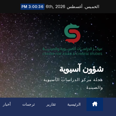
Ski
الخميس. أغسطس 6th, 2026
3:00:38 PM
t
conten
شؤون آسيوية
مجلة مركز الدراسات الآسيوية
والصينية
الرئيسية
تقارير
ترجمات
أخبار