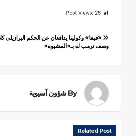
Post Views:
26
تصفّح
«فيفا» وكولينا يدافعان عن الحكم البرازيلي ك
وصف ترمب له بـ«المشبوه»
المقالات
By
شؤون آسيوية
Related Post