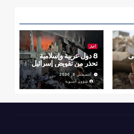
أخبار
ى
8 دول عربية وإسلامية
تحذر من تقويض إسرائيل
 خليل
لاتفاق غزة وترفض الضم
أغسطس 6, 2026
والتهجير
شؤون آسيوية