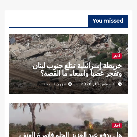
You missed
أخبار
خريطة إسرائيلية تبتلع جنوب لبنان
وتفجر غضبا واسعا.. ما القصة؟
أغسطس 10, 2026
شؤون آسيوية
أخبار
هل يدفع عبد العزيز الحلو فاتورة العنف