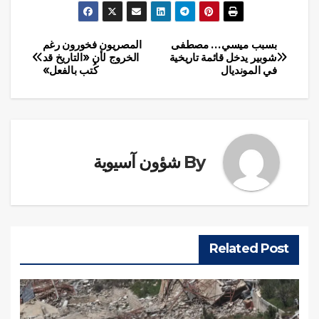
بسبب ميسي… مصطفى
المصريون فخورون رغم
تصفّح
شوبير يدخل قائمة تاريخية
الخروج لأن «التاريخ قد
في المونديال
كُتب بالفعل»
المقالات
By
شؤون آسيوية
Related Post