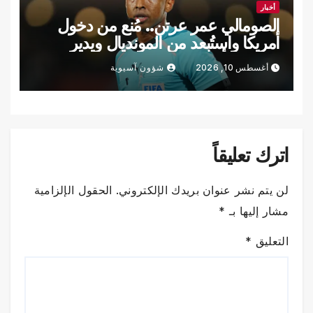
أخبار
الصومالي عمر عرتن.. مُنع من دخول
أمريكا واستُبعد من المونديال ويدير
السوبر الأوروبي
أغسطس 10, 2026
شؤون آسيوية
اترك تعليقاً
لن يتم نشر عنوان بريدك الإلكتروني.
الحقول الإلزامية
مشار إليها بـ
*
التعليق
*