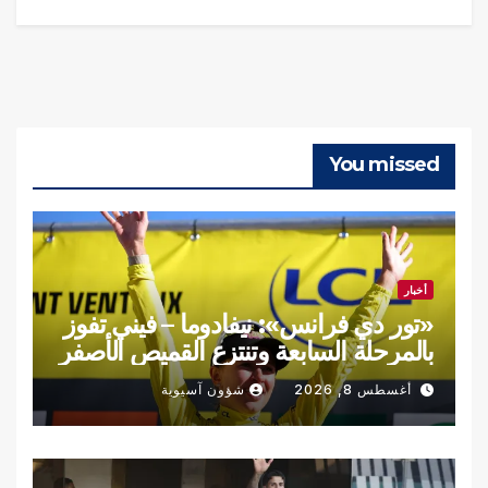
You missed
أخبار
«تور دي فرانس»: نيفادوما – فيني تفوز
بالمرحلة السابعة وتنتزع القميص الأصفر
أغسطس 8, 2026
شؤون آسيوية