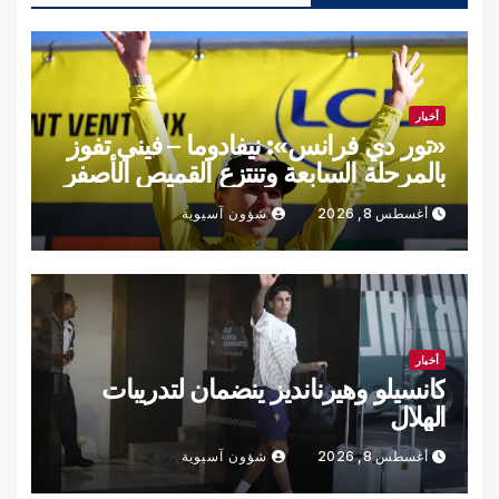
أخبار
«تور دي فرانس»: نيفادوما – فيني تفوز
بالمرحلة السابعة وتنتزع القميص الأصفر
أغسطس 8, 2026
شؤون آسيوية
أخبار
كانسيلو وهيرنانديز ينضمان لتدريبات
الهلال
أغسطس 8, 2026
شؤون آسيوية