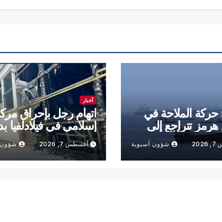
أخبار
: حركة الملاحة في
اتهام رجل بإحراق مرك
رمز تتراجع إلى
إسلامي في فيلادلفيا بد
ديني
202
شؤون آسيوية
أغسطس 7, 2026
شؤون 