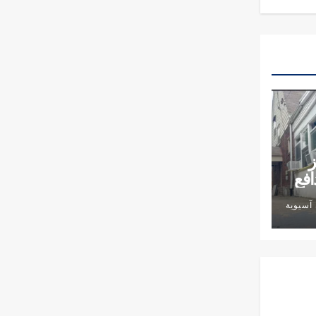
ز
افع
آسيوية