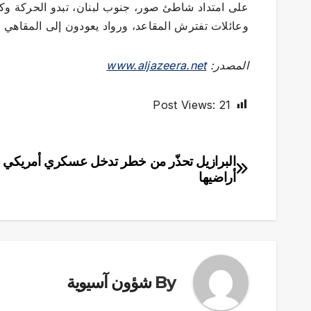
على امتداد شاطئ صور، جنوب لبنان، تبدو الحركة وك
وعائلات تفترش المقاعد، ورواد يعودون إلى المقاهي وا
المصدر:
www.aljazeera.net
Post Views:
21
البرازيل تحذّر من خطر تدخل عسكري أمريكي 
تصفّح
أراضيها
المقالات
By
شؤون آسيوية