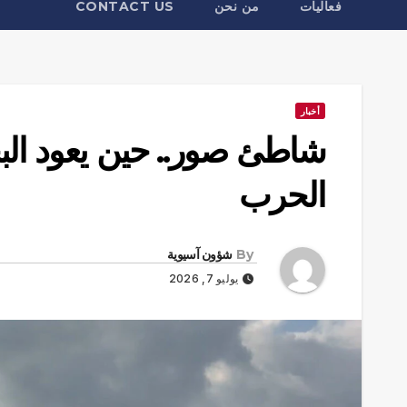
فعاليات
من نحن
CONTACT US
أخبار
شاطئ صور.. حين يعود البح
الحرب
By
شؤون آسيوية
يوليو 7, 2026