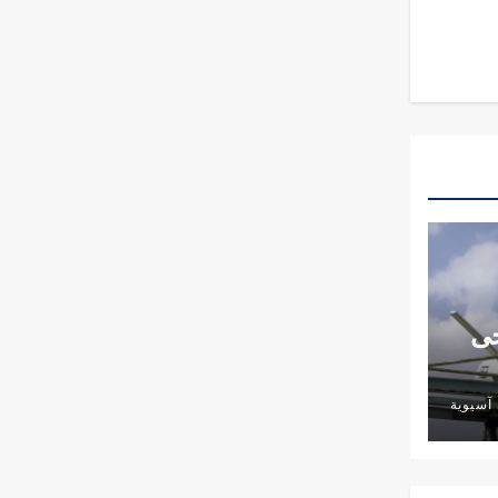
حى
آسيوية