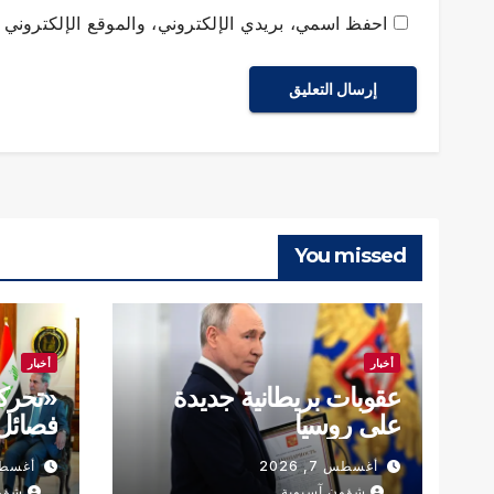
احفظ اسمي، بريدي الإلكتروني، والموقع الإلكتروني ف
You missed
أخبار
أخبار
عقوبات بريطانية جديدة
«تحرك
على روسيا
فصائل 
أغسطس 7, 2026
أغسطس 7,
شؤون آسيوية
شؤو