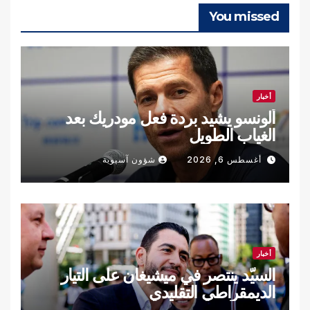
You missed
أخبار
ألونسو يشيد بردة فعل مودريك بعد
الغياب الطويل
أغسطس 6, 2026
شؤون آسيوية
أخبار
السيّد ينتصر في ميشيغان على التيار
الديمقراطي التقليدي