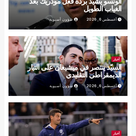
ألونسو يشيد بردة فعل مودريك بعد
الغياب الطويل
أغسطس 6, 2026
شؤون آسيوية
أخبار
السيّد ينتصر في ميشيغان على التيار
الديمقراطي التقليدي
أغسطس 6, 2026
شؤون آسيوية
أخبار