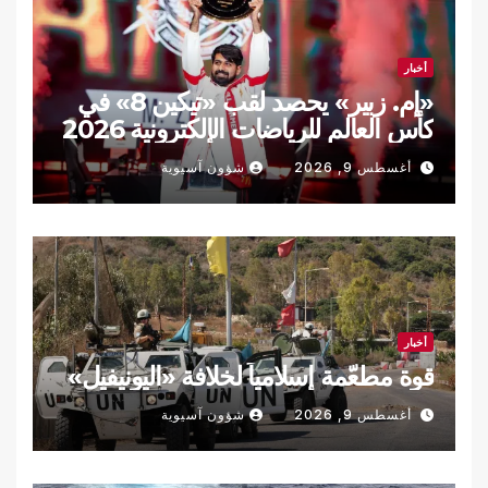
أخبار
«إم. زبير» يحصد لقب «تيكين 8» في
كأس العالم للرياضات الإلكترونية 2026
أغسطس 9, 2026
شؤون آسيوية
أخبار
قوة مطعّمة إسلامياً لخلافة «اليونيفيل»
أغسطس 9, 2026
شؤون آسيوية