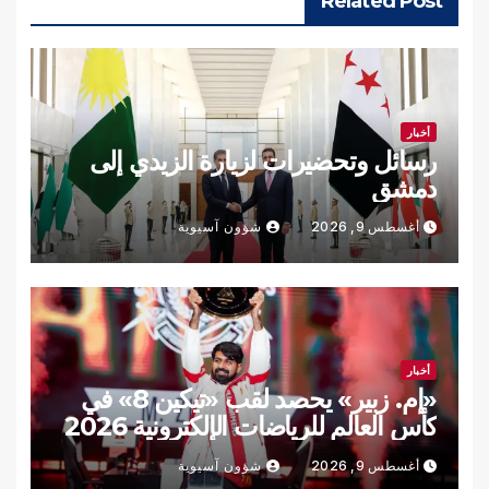
Related Post
أخبار
رسائل وتحضيرات لزيارة الزيدي إلى
دمشق
أغسطس 9, 2026
شؤون آسيوية
أخبار
«إم. زبير» يحصد لقب «تيكين 8» في
كأس العالم للرياضات الإلكترونية 2026
أغسطس 9, 2026
شؤون آسيوية