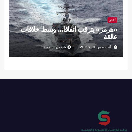
أخبار
«هرمز» يترقب اتفاقاً… وسط خلافات
عالقة
أغسطس 9, 2026
شؤون آسيوية