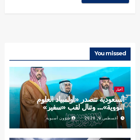
You missed
أخبار
السعودية تتصدر «أولمبياد العلوم
النووية»… وتنال لقب «سفير»
أغسطس 9, 2026
شؤون آسيوية