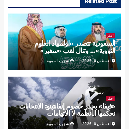
Related Post
أخبار
السعودية تتصدر «أولمبياد العلوم
النووية»… وتنال لقب «سفير»
أغسطس 9, 2026
شؤون آسيوية
أخبار
«فيفا» يحذر خصوم إنفانتينو: الانتخابات
تحكمها الأنظمة لا الاتهامات
أغسطس 9, 2026
شؤون آسيوية