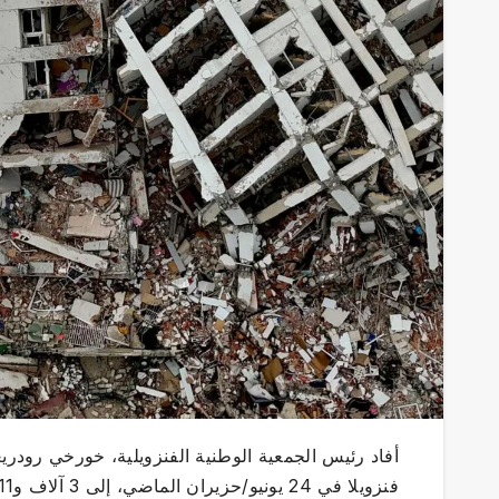
أفاد رئيس الجمعية الوطنية الفنزويلية، خورخي رودريغي
فنزويلا في 24 يونيو/حزيران الماضي، إلى 3 آلاف و811 قتيلًا.