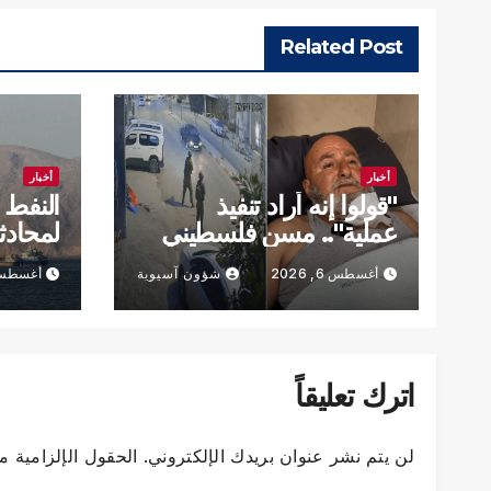
Related Post
أخبار
أخبار
"قولوا إنه أراد تنفيذ
النفط 
عملية".. مسن فلسطيني
لمحادث
يروي تفاصيل محاولة
ومخاوف
أغسطس 6, 2026
شؤون آسيوية
أغسطس 6, 6
إعدامه
اترك تعليقاً
لن يتم نشر عنوان بريدك الإلكتروني.
الحقول الإلزامية مش