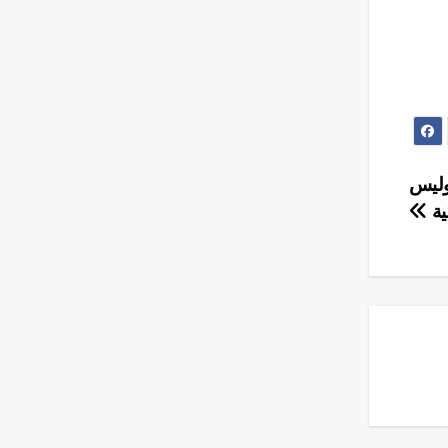
 وليس
ية