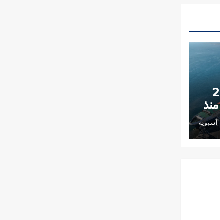
ول 2.86
منذ
آسيوية