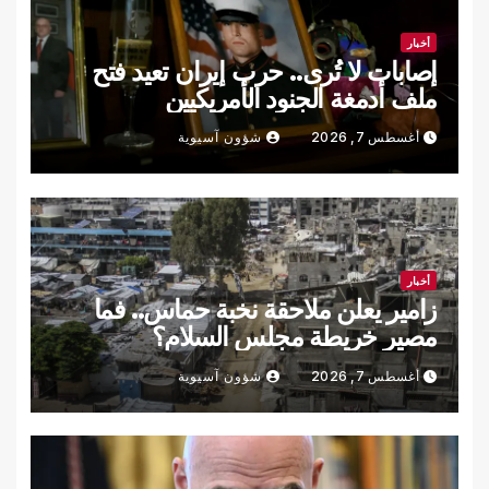
أخبار
إصابات لا تُرى.. حرب إيران تعيد فتح
ملف أدمغة الجنود الأمريكيين
أغسطس 7, 2026
شؤون آسيوية
أخبار
زامير يعلن ملاحقة نخبة حماس.. فما
مصير خريطة مجلس السلام؟
أغسطس 7, 2026
شؤون آسيوية