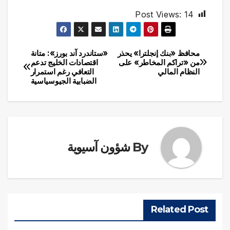
Post Views:
14
محافظ «بنك إنجلترا» يحذر
«ستاندرد آند بورز»: متانة
تصفّح
من «تراكم المخاطر» على
اقتصادات الخليج تدعم
النظام المالي
التعافي رغم استمرار
المقالات
الضبابية الجيوسياسية
By
شؤون آسيوية
Related Post