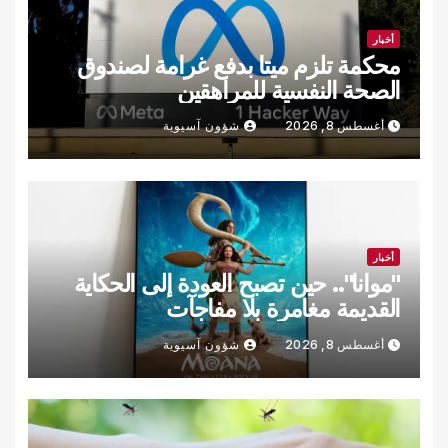
أخبار
محكمة تلزم ميتا بدفع غرامة لصندوق
الصحة النفسية للمراهقين
أغسطس 8, 2026
شؤون آسيوية
أخبار
"موانا".. حين تصبح العودة إلى الحكاية
القديمة مغامرة بلا مفاجآت
أغسطس 8, 2026
شؤون آسيوية