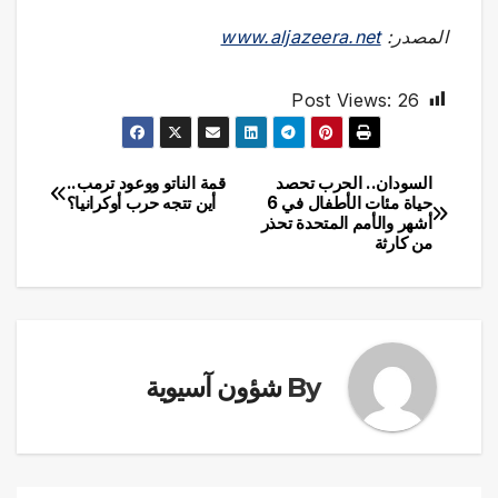
المصدر:
www.aljazeera.net
Post Views:
26
السودان.. الحرب تحصد
قمة الناتو ووعود ترمب..
تصفّح
حياة مئات الأطفال في 6
أين تتجه حرب أوكرانيا؟
أشهر والأمم المتحدة تحذر
المقالات
من كارثة
By
شؤون آسيوية