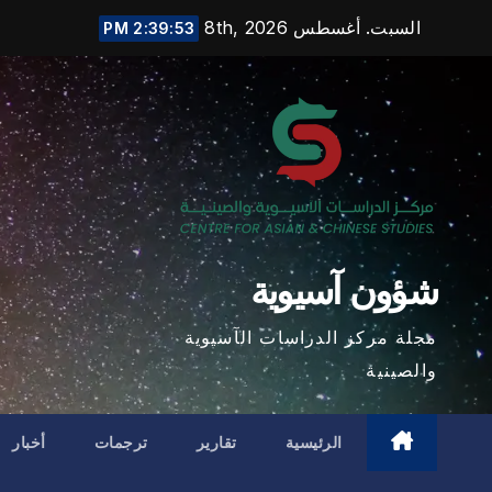
Ski
السبت. أغسطس 8th, 2026
2:39:55 PM
t
conten
شؤون آسيوية
مجلة مركز الدراسات الآسيوية
والصينية
الرئيسية
تقارير
ترجمات
أخبار