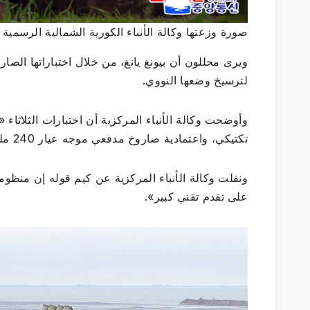
صورة وزعتها وكالة الأنباء الكورية الشمالية الرسمية
ويرى محللون أن بيونغ يانغ، من خلال اختباراتها الصارو
لترسيخ وضعها النووي.
وأوضحت وكالة الأنباء المركزية أن اختبارات الثلاث
تكتيكي، واعتمادية صاروخ مدفعي موجه عيار 240 ملم ذي مدى إطلاق موسع ويستخدم نظام ملاحة ذاتي فائق الدقة».
ونقلت وكالة الأنباء المركزية عن كيم قوله إن منظ
على تقدم تقني كبير».