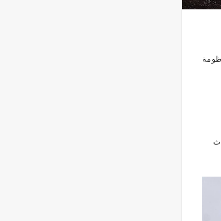
نظومة
دث