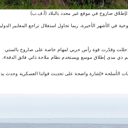
 لإطلاق صاروخ في موقع غير محدد بالبلاد (أ.ف.ب)
خية في الأشهر الأخيرة، ربما تحاول استغلال تراجع المعايير الدولي
اء «حللت وقدّرت قوة رأس حربي لمهام خاصة على صاروخ بالستي
ومات الأسلحة «إشارة واضحة على تحديث قواتنا العسكرية وحدث يد