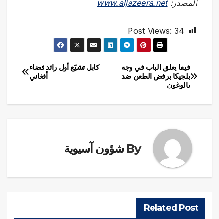
المصدر:
www.aljazeera.net
Post Views:
34
فيفا يغلق الباب في وجه
كابل تشيّع أول رائد فضاء
تصفّح
بلجيكا برفض الطعن ضد
أفغاني
بالوغون
المقالات
By
شؤون آسيوية
Related Post