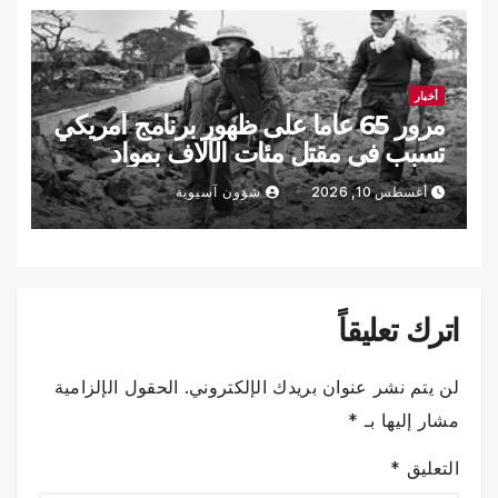
أخبار
مرور 65 عاما على ظهور برنامج أمريكي
تسبب في مقتل مئات الآلاف بمواد
كيميائية
أغسطس 10, 2026
شؤون آسيوية
اترك تعليقاً
لن يتم نشر عنوان بريدك الإلكتروني.
الحقول الإلزامية
مشار إليها بـ
*
التعليق
*