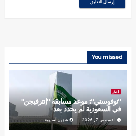
You missed
أخبار
"نوفوستي": موعد مسابقة "إنترفيجن"
في السعودية لم يحدد بعد
أغسطس 7, 2026
شؤون آسيوية