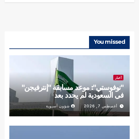
You missed
أخبار
"نوفوستي": موعد مسابقة "إنترفيجن"
في السعودية لم يحدد بعد
أغسطس 7, 2026
شؤون آسيوية