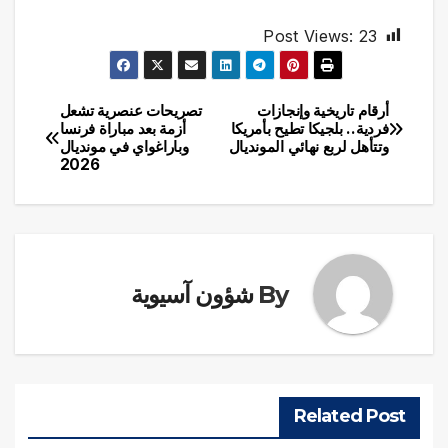
Post Views:
23
أرقام تاريخية وإنجازات
تصريحات عنصرية تشعل
تصفّح
فردية.. بلجيكا تطيح بأمريكا
أزمة بعد مباراة فرنسا
وتتأهل لربع نهائي المونديال
وباراغواي في مونديال
المقالات
2026
By
شؤون آسيوية
Related Post