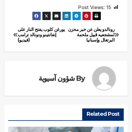
Post Views:
15
رونالدو يعلن عن خبر محزن
يورغن كلوب يفتح النار على
تصفّح
لمشجعيه قبيل ملحمة
إنفانتينو ودونالد ترامب
البرتغال وإسبانيا
(فيديو)
المقالات
By
شؤون آسيوية
Related Post